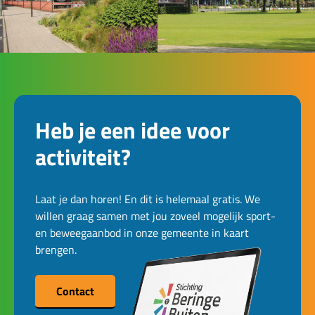
Heb je een idee voor
activiteit?
Laat je dan horen! En dit is helemaal gratis. We
willen graag samen met jou zoveel mogelijk sport-
en beweegaanbod in onze gemeente in kaart
brengen.
Contact