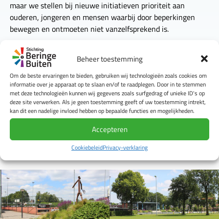
maar we stellen bij nieuwe initiatieven prioriteit aan
ouderen, jongeren en mensen waarbij door beperkingen
bewegen en ontmoeten niet vanzelfsprekend is.
Beringe Buiten wil niet in het vaarwater zitten van andere
Beheer toestemming
verenigingen en initiatieven in het dorp. Wij staan open
voor verbindingen met andere verenigingen en initiatieven
Om de beste ervaringen te bieden, gebruiken wij technologieën zoals cookies om
informatie over je apparaat op te slaan en/of te raadplegen. Door in te stemmen
in en in de nabijheid van Beringe. Bijvoorbeeld om andere
met deze technologieën kunnen wij gegevens zoals surfgedrag of unieke ID's op
verenigingen te helpen hun doelen te bereiken door
deze site verwerken. Als je geen toestemming geeft of uw toestemming intrekt,
samenwerking aan te gaan en slim om te gaan met elkaars
kan dit een nadelige invloed hebben op bepaalde functies en mogelijkheden.
faciliteiten en kwaliteiten.
Accepteren
Cookiebeleid
Privacy-verklaring