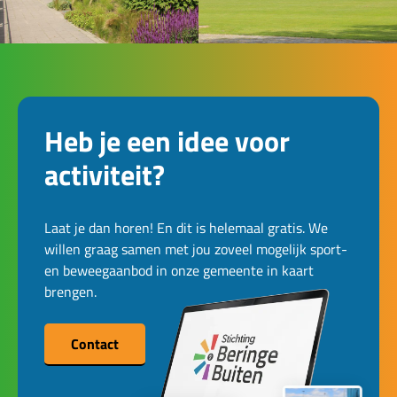
Heb je een idee voor
activiteit?
Laat je dan horen! En dit is helemaal gratis. We
willen graag samen met jou zoveel mogelijk sport-
en beweegaanbod in onze gemeente in kaart
brengen.
Contact