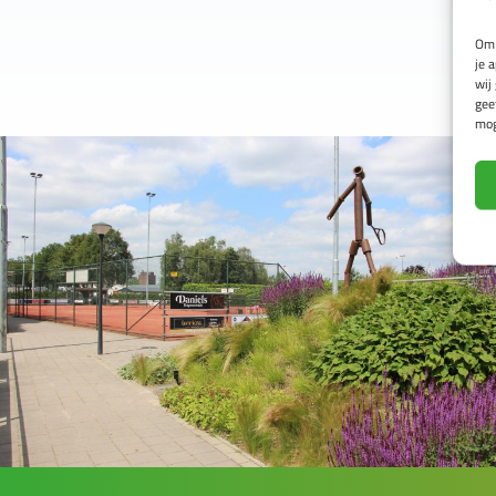
Om 
je 
wij
gee
mog