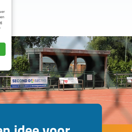
over
nen
ng
n
en idee voor