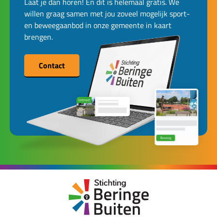
Laat je dan horen! En dit is helemaal gratis. We
willen graag samen met jou zoveel mogelijk sport-
en beweegaanbod in onze gemeente in kaart
brengen.
Contact