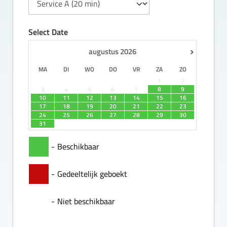
Select Date
›
augustus
2026
MA
DI
WO
DO
VR
ZA
ZO
1
2
8
9
3
4
5
6
7
10
11
12
13
14
15
16
17
18
19
20
21
22
23
24
25
26
27
28
29
30
31
-
Beschikbaar
-
Gedeeltelijk geboekt
-
Niet beschikbaar