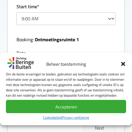
Start time*
Ontmoetingsruimte 1
Booking:
...
Date:
Beheer toestemming
...
Start Time:
Om de beste ervaringen te bieden, gebruiken wij technologieën zoals cookies om
informatie over je apparaat op te slaan en/of te raadplegen. Door in te stemmen
...
End Time:
met deze technologieën kunnen wij gegevens zoals surfgedrag of unieke ID's op
deze site verwerken. Als je geen toestemming geeft of uw toestemming intrekt,
[capacity_hint]
Availability:
kan dit een nadelige invloed hebben op bepaalde functies en mogelijkheden.
Accepteren
$
0.00
Total Cost:
Cookiebeleid
Privacy-verklaring
Next